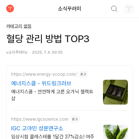
검색하기
소식꾸러미
티스토리
카테고리 없음
혈당 관리 방법 TOP3
v소식꾸러미v
2025. 7. 4. 00:35
https://www.energy-scoop.com/
광고
에너지스쿱 - 위드링크러브
에너지스쿱 - 깐깐하게 고른 오가닉 셀렉트
샵
https://www.igcscience.com
광고
IGC 고야민 성분연구소
임상시험 콜레스테롤 1달간 37%감소! 여주