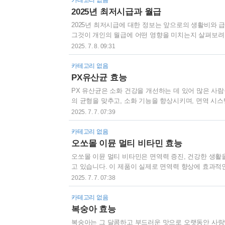
카테고리 없음
지방간 질환(ASH)으로 나누어집니다.지방간은 초기 단
2025년 최저시급과 월급
2025년 최저시급에 대한 정보는 앞으로의 생활비와 
그것이 개인의 월급에 어떤 영향을 미치는지 살펴보려 
을 분석하여, 개인의 재정 계획에 도움이 되고자 합
2025. 7. 8. 09:31
로, 고용주가 직원에게 지급해야 하는 최소 금액을 의
련되었습니다. 이는 경제적인 안정성을 제공하고 노동
카테고리 없음
득층 근로자에게 최저임금은 생계를 유지하는 데 필요
PX유산균 효능
PX 유산균은 소화 건강을 개선하는 데 있어 많은 사
의 균형을 맞추고, 소화 기능을 향상시키며, 면역 시
어떻게 소화 건강을 개선할 수 있는지에 대해 자세히 
2025. 7. 7. 07:39
로, 건강에 긍정적인 영향을 미치는 살아있는 미생물입
로바이오틱스(Probiotics)로 알려져 있으며, 소화
카테고리 없음
을 개선하고 장내 유익균의 성장을 촉진합니다.소화 ..
오쏘몰 이뮨 멀티 비타민 효능
오쏘몰 이뮨 멀티 비타민은 면역력 증진, 건강한 생활
고 있습니다. 이 제품이 실제로 면역력 향상에 효과적
용 메커니즘, 연구 결과 등을 통해 그 효과를 자세히
2025. 7. 7. 07:38
시스템을 지원하기 위해 설계된 종합 비타민으로, 다양
신진대사 촉진 등의 효과가 기대됩니다.특히, 오쏘몰 이
카테고리 없음
역 기능을 더욱 강화하는 데 도움을 줍니다.오쏘몰 이뮨
복숭아 효능
복숭아는 그 달콤하고 부드러운 맛으로 오랫동안 사랑