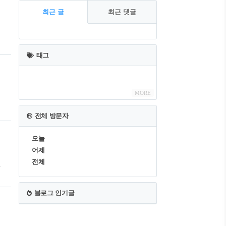
최근 글
최근 댓글
최
근
태그
글
MORE
이
나
전체 방문자
프
오늘
어제
전체
작
블로그 인기글