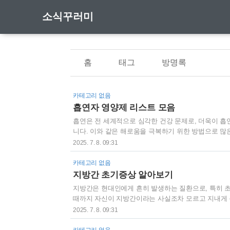
소식꾸러미
홈
태그
방명록
카테고리 없음
흡연자 영양제 리스트 모음
흡연은 전 세계적으로 심각한 건강 문제로, 더욱이 
니다. 이와 같은 해로움을 극복하기 위한 방법으로 많
체 기능을 회복시키고, 면역력을 강화하여 흡연의 부정
2025. 7. 8. 09:31
게 필요한 영양소와 영양제를 포함한 다양한 정보를 
해로움흡연은 여러 가지 방식으로 건강에 해로운 영향
카테고리 없음
염증을 유발합니다. 특히, 흡연자는 만성 기관지염이나 
지방간 초기증상 알아보기
지방간은 현대인에게 흔히 발생하는 질환으로, 특히 초
때까지 자신이 지방간이라는 사실조차 모르고 지내게 
여 건강을 지키는 데 필수적입니다. 이번 포스팅에서는 
2025. 7. 8. 09:31
하겠습니다.지방간이란 무엇인가?지방간은 간세포에 지
이루어질 경우 ‘지방간’이라고 진단합니다. 기타 음주 